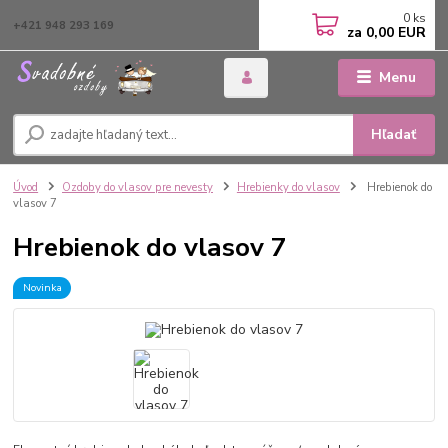
0
ks
+421 948 293 169
za
0,00 EUR
Menu
Hľadať
Úvod
Ozdoby do vlasov pre nevesty
Hrebienky do vlasov
Hrebienok do
vlasov 7
Hrebienok do vlasov 7
Novinka