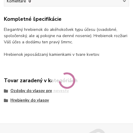
Komentáre
0
Kompletné špecifikácie
Elegantný hrebienok do akéhokoľvek typu účesu (svadobné,
spoločenský, ale aj pokojne
na
denné
nosenie
). Hrebienok rozžiari
Váš účes a dodámu ten pravý šmrnc.
Hrebienok
je
posádzaný
kamienkami v tvare kvetov.
Tovar zaradený v kategóriách
Ozdoby do vlasov pre nevesty
Hrebienky do vlasov