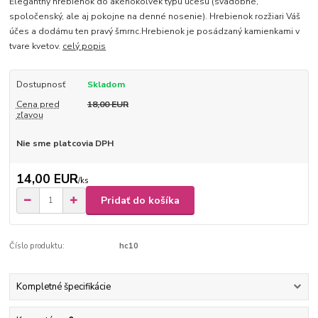
Elegantný hrebienok do akéhokoľvek typu účesu (svadobné,
spoločenský, ale aj pokojne na denné nosenie). Hrebienok rozžiari Váš
účes a dodámu ten pravý šmrnc.Hrebienok je posádzaný kamienkami v
tvare kvetov.
celý popis
Dostupnosť
Skladom
Cena pred
18,00 EUR
zľavou
Nie sme platcovia DPH
14,00 EUR
/
ks
Pridať do košíka
Číslo produktu:
hc10
Kompletné špecifikácie