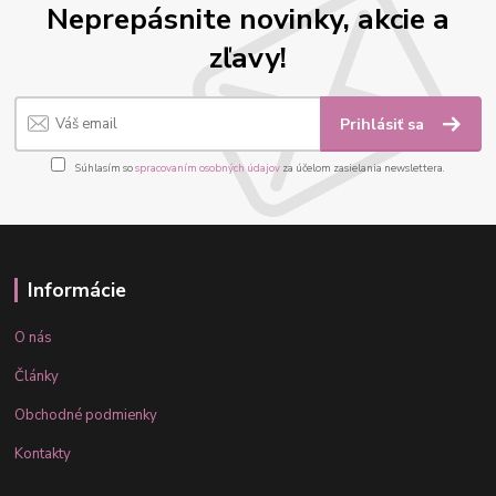
Neprepásnite novinky, akcie a
zľavy!
Prihlásiť sa
Súhlasím so
spracovaním osobných údajov
za účelom zasielania newslettera.
Informácie
O nás
Články
Obchodné podmienky
Kontakty