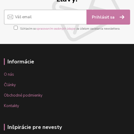
Prihlásiť sa
Súhlasím so
spracovaním osobných údajov
za účelom zasielania newslettera.
Informácie
O nás
Články
Obchodné podmienky
Kontakty
Inšpirácie pre nevesty