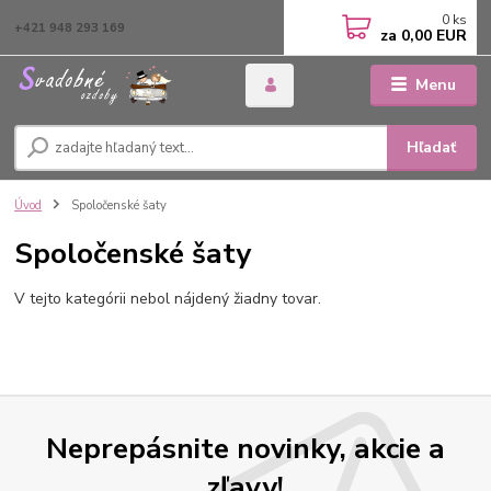
0
ks
+421 948 293 169
za
0,00 EUR
Menu
Hľadať
Úvod
Spoločenské šaty
Spoločenské šaty
V tejto kategórii nebol nájdený žiadny tovar.
Neprepásnite novinky, akcie a
zľavy!