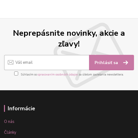
Neprepásnite novinky, akcie a
zľavy!
Prihlásiť sa
Súhlasím so
spracovaním osobných údajov
za účelom zasielania newslettera.
Informácie
O nás
Články