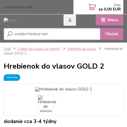
0
ks
+421 948 293 169
za
0,00 EUR
Menu
Hľadať
Úvod
Ozdoby do vlasov pre nevesty
Hrebienky do vlasov
Hrebienok do
vlasov GOLD 2
Hrebienok do vlasov GOLD 2
Novinka
dodanie cca 3-4 týdny