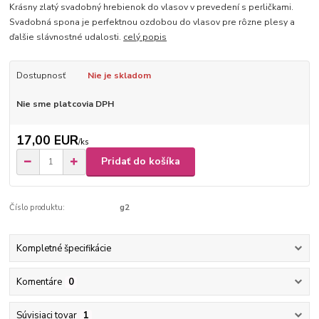
Krásny zlatý svadobný hrebienok do vlasov v prevedení s perličkami.
Svadobná spona je perfektnou ozdobou do vlasov pre rôzne plesy a
ďalšie slávnostné udalosti.
celý popis
Dostupnosť
Nie je skladom
Nie sme platcovia DPH
17,00 EUR
/
ks
Pridať do košíka
Číslo produktu:
g2
Kompletné špecifikácie
Komentáre
0
Súvisiaci tovar
1