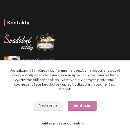
Kontakty
Katarína Šufliarská
+421 948 293 169
Pre základnú funkčnosť, spríjemnenie používania webu, analytické
účely a v prípade udelenia súhlasu aj na účely cielenia reklamy
využívame súbory cookies. Nastavenie vlastných preferencií
info@svadobne-ozdoby.sk
cookies môžete kedykoľvek upraviť odkazom v spodnej časti
stránok.
Súhlasím
Nastavenia
2017 - 2023 Svadobne-ozdoby.sk
Súhlas môžete odmietnuť
tu
.
Vytvorené na
Eshop-rychlo.sk