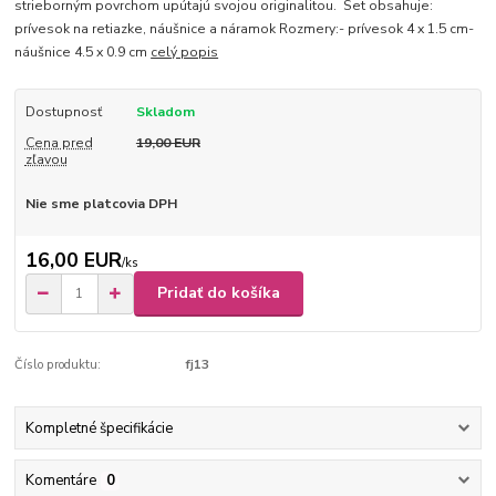
strieborným povrchom upútajú svojou originalitou. Set obsahuje:
prívesok na retiazke, náušnice a náramok Rozmery:- prívesok 4 x 1.5 cm-
náušnice 4.5 x 0.9 cm
celý popis
Dostupnosť
Skladom
Cena pred
19,00 EUR
zľavou
Nie sme platcovia DPH
16,00 EUR
/
ks
Pridať do košíka
Číslo produktu:
fj13
Kompletné špecifikácie
Komentáre
0