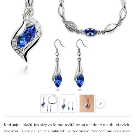
Keď anjeli plačú, ich slzy vo forme kryštálov sú osadené do trblietavých
šperkov ...Tieto náušnice s náhrdelníkom v tmavo modrom prevedení so