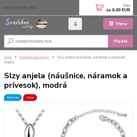
0
ks
+421 948 293 169
za
0,00 EUR
Menu
Hľadať
Úvod
Spoločenské šperky
Slzy anjela (náušnice, náramok a prívesok),
modrá
Slzy anjela (náušnice, náramok a
prívesok), modrá
Novinka
Akcia