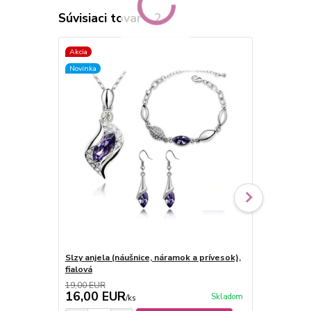
Súvisiaci tovar
2
Akcia
Akcia
Novinka
Novinka
Slzy anjela (náušnice, náramok a prívesok),
Slzy anjela 
fialová
ružová
19,00 EUR
19,00 EUR
16,00 EUR
16,00 E
Skladom
/
ks