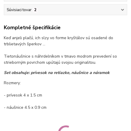
Súvisiaci tovar
2
Kompletné špecifikácie
Keď anjeli plačú,
ich
slzy vo forme kryštálov sú osadené do
trblietavých šperkov ...
Tieto
náušnice
s náhrdelníkom v tmavo modrom prevedení so
strieborným povrchom upútajú
svojou originalitou
.
Set obsahuje: prívesok na retiazke, náušnice a náramok
Rozmery:
- prívesok
4 x
1.5 cm
- náušnice 4.5 x 0.9 cm