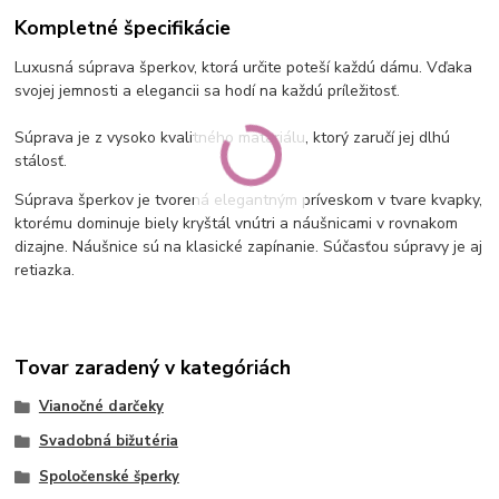
Kompletné špecifikácie
Luxusná súprava šperkov, ktorá určite poteší každú dámu. Vďaka
svojej jemnosti a elegancii sa hodí na každú príležitosť.
Súprava je z vysoko kvalitného matariálu, ktorý zaručí jej dlhú
stálosť.
Súprava šperkov je tvorená elegantným príveskom v tvare kvapky,
ktorému dominuje biely kryštál vnútri a náušnicami v rovnakom
dizajne. Náušnice sú na klasické zapínanie. Súčasťou súpravy je aj
retiazka.
Tovar zaradený v kategóriách
Vianočné darčeky
Svadobná bižutéria
Spoločenské šperky