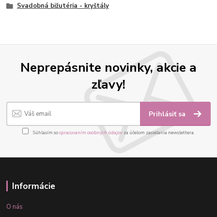
Svadobná bižutéria - kryštály
Neprepásnite novinky, akcie a
zľavy!
Prihlásiť sa
Súhlasím so
spracovaním osobných údajov
za účelom zasielania newslettera.
Informácie
O nás