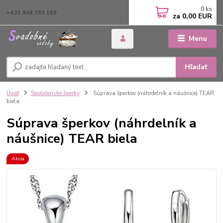
0
ks
+421 948 293 169
za
0,00 EUR
Menu
Hľadať
Úvod
Spoločenské šperky
Súprava šperkov (náhrdelník a náušnice) TEAR
biela
Súprava šperkov (náhrdelník a
náušnice) TEAR biela
Akcia