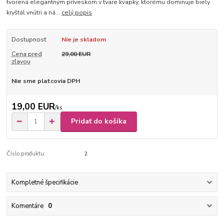
tvorená elegantným príveskom v tvare kvapky, ktorému dominuje biely
kryštál vnútri a ná...
celý popis
Dostupnosť
Nie je skladom
Cena pred
29,00 EUR
zľavou
Nie sme platcovia DPH
19,00 EUR
/
ks
Pridať do košíka
Číslo produktu:
2
Kompletné špecifikácie
Komentáre
0