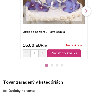
Ozdoba na tortu - dve srdcia
Svadobná oz
srdiečka
10,00 EUR
16,00 EUR
8,00 EU
Nie je skladom
/
ks
Pridať do košíka
Tovar zaradený v kategóriách
Ozdoby na tortu