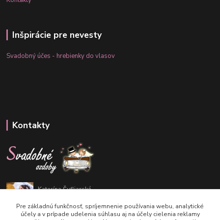
Kontakty
Inšpirácie pre nevesty
Svadobný účes - hrebienky do vlasov
Kontakty
Katarína Šufliarská
+421 948 293 169
Pre základnú funkčnosť, spríjemnenie používania webu, analytické
účely a v prípade udelenia súhlasu aj na účely cielenia reklamy