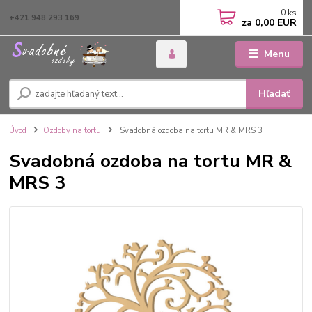
0
ks
+421 948 293 169
za
0,00 EUR
Menu
Hľadať
Úvod
Ozdoby na tortu
Svadobná ozdoba na tortu MR & MRS 3
Svadobná ozdoba na tortu MR &
MRS 3