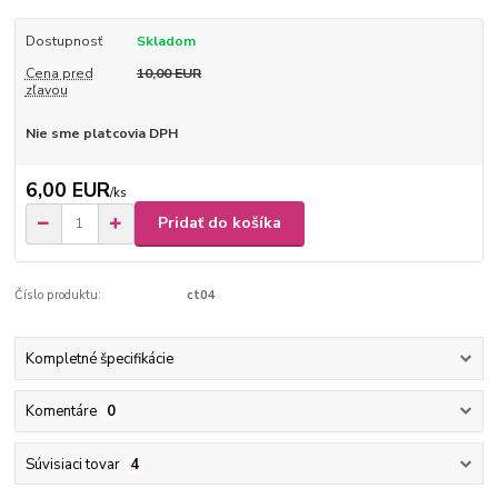
Dostupnosť
Skladom
Cena pred
10,00 EUR
zľavou
Nie sme platcovia DPH
6,00 EUR
/
ks
Pridať do košíka
Číslo produktu:
ct04
Kompletné špecifikácie
Komentáre
0
Súvisiaci tovar
4