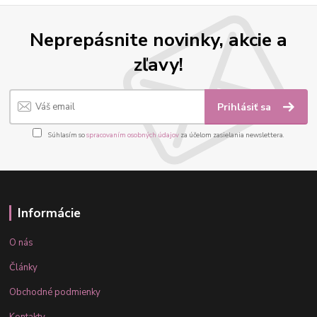
Neprepásnite novinky, akcie a
zľavy!
Prihlásiť sa
Súhlasím so
spracovaním osobných údajov
za účelom zasielania newslettera.
Informácie
O nás
Články
Obchodné podmienky