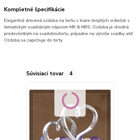
Kompletné špecifikácie
Elegantná drevená ozdoba na tortu v tvare dvojitých srdiečok s
tematickým
svadobným
nápisom MR & MRS. Ozdoba je vhodná
predovšetkým na
svadobnú
tortu
, prípadne na výročie svadby atď.
Ozdoba sa zapichuje do
torty.
Súvisiaci tovar
4