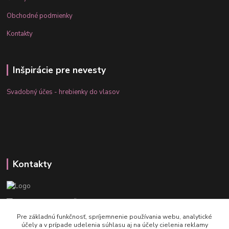
Obchodné podmienky
Kontakty
Inšpirácie pre nevesty
Svadobný účes - hrebienky do vlasov
Kontakty
Katarína Šufliarská
+421 948 293 169
Pre základnú funkčnosť, spríjemnenie používania webu, analytické
účely a v prípade udelenia súhlasu aj na účely cielenia reklamy