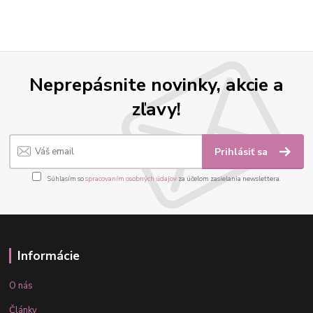
Neprepásnite novinky, akcie a
zľavy!
Prihlásiť sa
Súhlasím so
spracovaním osobných údajov
za účelom zasielania newslettera.
Informácie
O nás
Články