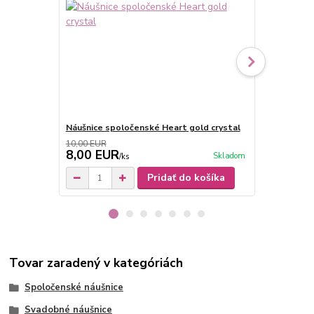
Náušnice spoločenské Heart gold crystal
Svadobné ná
10,00 EUR
15,00 EUR
8,00 EUR
10,00 E
Skladom
/
ks
Pridať do košíka
Tovar zaradený v kategóriách
Spoločenské náušnice
Svadobné náušnice