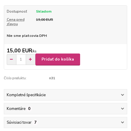
Dostupnosť
Skladom
Cena pred
19,00 EUR
zľavou
Nie sme platcovia DPH
15,00 EUR
/
ks
Pridať do košíka
Číslo produktu:
n31
Kompletné špecifikácie
Komentáre
0
Súvisiaci tovar
7