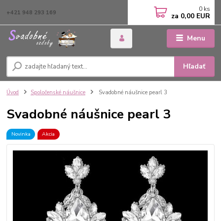
0
ks
+421 948 293 169
za
0,00 EUR
Menu
Hľadať
Úvod
Spoločenské náušnice
Svadobné náušnice pearl 3
Svadobné náušnice pearl 3
Novinka
Akcia