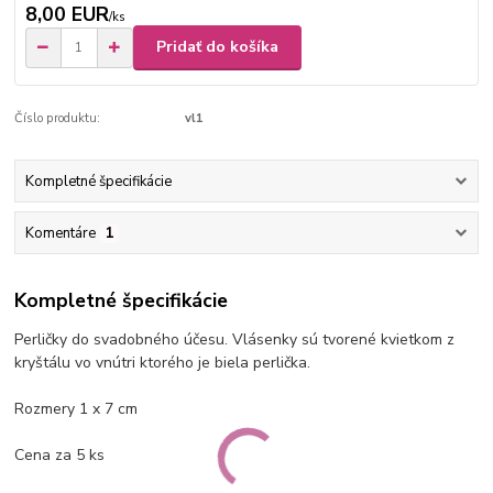
8,00 EUR
/
ks
Pridať do košíka
Číslo produktu:
vl1
Kompletné špecifikácie
Komentáre
1
Kompletné špecifikácie
Perličky do
svadobného
účesu. Vlásenky sú tvorené kvietkom z
kryštálu vo vnútri ktorého je
biela
perlička.
Rozmery
1 x 7 cm
Cena
za
5 ks