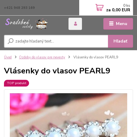
0
ks
+421 948 293 169
za
0,00 EUR
Menu
Hľadať
Úvod
Ozdoby do vlasov pre nevesty
Vlásenky do vlasov PEARL9
Vlásenky do vlasov PEARL9
TOP produkt