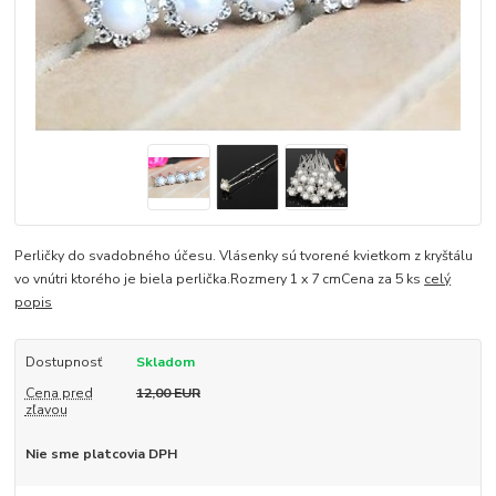
Perličky do svadobného účesu. Vlásenky sú tvorené kvietkom z kryštálu
vo vnútri ktorého je biela perlička.Rozmery 1 x 7 cmCena za 5 ks
celý
popis
Dostupnosť
Skladom
Cena pred
12,00 EUR
zľavou
Nie sme platcovia DPH