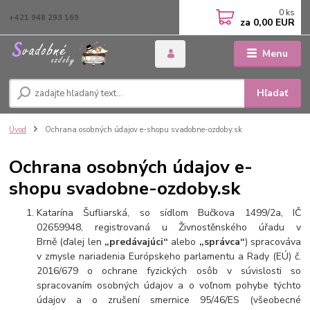
0
ks
+421 948 293 169
za
0,00 EUR
Menu
Hľadať
Úvod
Ochrana osobných údajov e-shopu svadobne-ozdoby.sk
Ochrana osobných údajov e-
shopu svadobne-ozdoby.sk
Katarína Šufliarská, so sídlom Bučkova 1499/2a, IČ
02659948, registrovaná u Živnostěnského úřadu v
Brně (ďalej len
„predávajúci“
alebo
„správca“
) spracováva
v zmysle nariadenia Európskeho parlamentu a Rady (EÚ) č.
2016/679 o ochrane fyzických osôb v súvislosti so
spracovaním osobných údajov a o voľnom pohybe týchto
údajov a o zrušení smernice 95/46/ES (všeobecné