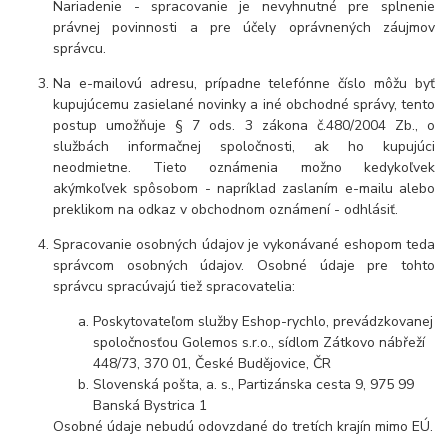
Nariadenie - spracovanie je nevyhnutné pre splnenie
právnej povinnosti a pre účely oprávnených záujmov
správcu.
Na e-mailovú adresu, prípadne telefónne číslo môžu byť
kupujúcemu zasielané novinky a iné obchodné správy, tento
postup umožňuje § 7 ods. 3 zákona č.480/2004 Zb., o
službách informačnej spoločnosti, ak ho kupujúci
neodmietne. Tieto oznámenia možno kedykoľvek
akýmkoľvek spôsobom - napríklad zaslaním e-mailu alebo
preklikom na odkaz v obchodnom oznámení - odhlásiť.
Spracovanie osobných údajov je vykonávané eshopom teda
správcom osobných údajov. Osobné údaje pre tohto
správcu spracúvajú tiež spracovatelia:
Poskytovateľom služby Eshop-rychlo, prevádzkovanej
spoločnosťou Golemos s.r.o., sídlom Zátkovo nábřeží
448/73, 370 01, České Budějovice, ČR
Slovenská pošta, a. s., Partizánska cesta 9, 975 99
Banská Bystrica 1
Osobné údaje nebudú odovzdané do tretích krajín mimo EÚ.