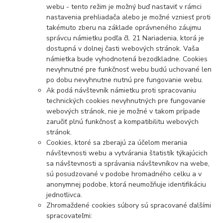
webu - tento režim je možný buď nastaviť v rámci
nastavenia prehliadača alebo je možné vzniesť proti
takémuto zberu na základe oprávneného záujmu
správcu námietku podľa čl. 21 Nariadenia, ktorá je
dostupná v dolnej časti webových stránok. Vaša
námietka bude vyhodnotená bezodkladne. Cookies
nevyhnutné pre funkčnosť webu budú uchované len
po dobu nevyhnutne nutnú pre fungovanie webu.
Ak podá návštevník námietku proti spracovaniu
technických cookies nevyhnutných pre fungovanie
webových stránok, nie je možné v takom prípade
zaručiť plnú funkčnosť a kompatibilitu webových
stránok.
Cookies, ktoré sa zberajú za účelom merania
návštevnosti webu a vytvárania štatistík týkajúcich
sa návštevnosti a správania návštevníkov na webe,
sú posudzované v podobe hromadného celku a v
anonymnej podobe, ktorá neumožňuje identifikáciu
jednotlivca.
Zhromaždené cookies súbory sú spracované ďalšími
spracovateľmi: