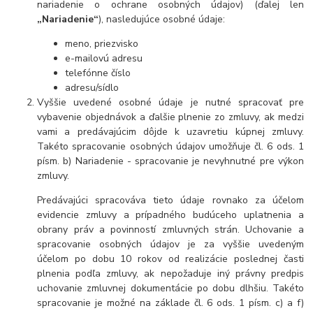
nariadenie o ochrane osobných údajov) (ďalej len
„Nariadenie“
), nasledujúce osobné údaje:
meno, priezvisko
e-mailovú adresu
telefónne číslo
adresu/sídlo
Vyššie uvedené osobné údaje je nutné spracovať pre
vybavenie objednávok a ďalšie plnenie zo zmluvy, ak medzi
vami a predávajúcim dôjde k uzavretiu kúpnej zmluvy.
Takéto spracovanie osobných údajov umožňuje čl. 6 ods. 1
písm. b) Nariadenie - spracovanie je nevyhnutné pre výkon
zmluvy.
Predávajúci spracováva tieto údaje rovnako za účelom
evidencie zmluvy a prípadného budúceho uplatnenia a
obrany práv a povinností zmluvných strán. Uchovanie a
spracovanie osobných údajov je za vyššie uvedeným
účelom po dobu 10 rokov od realizácie poslednej časti
plnenia podľa zmluvy, ak nepožaduje iný právny predpis
uchovanie zmluvnej dokumentácie po dobu dlhšiu. Takéto
spracovanie je možné na základe čl. 6 ods. 1 písm. c) a f)